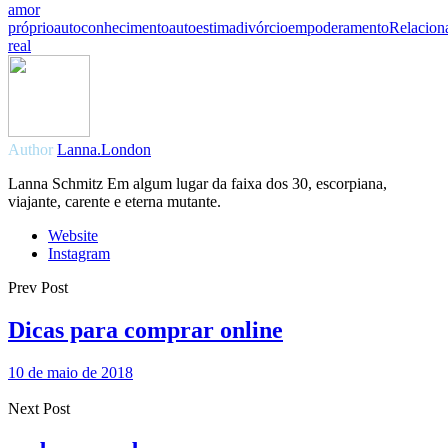
amor
próprio
autoconhecimento
autoestima
divórcio
empoderamento
Relacion
real
Author
Lanna.London
Lanna Schmitz Em algum lugar da faixa dos 30, escorpiana,
viajante, carente e eterna mutante.
Website
Instagram
Prev Post
Dicas para comprar online
10 de maio de 2018
Next Post