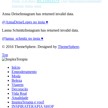
Ajustes
25 de Março
1 Ano
#naoaviolenciacontraamulher
Alpargatas
#metoo
amicis
Anna DeiseInstagram has returned invalid data.
@AnnaDeiseLopes no insta ♥
Lanna SchmitzInstagram has returned invalid data.
@lanna_schmitz no insta ♥
© 2016 ThemeSphere. Designed by
ThemeSphere
.
Top
Início
Empoderamento
Moda
Beleza
Viagem
Decoração
Vida Real
Atualidade
InspiraTerapia e você
INSPIRATERAPIA SHOP