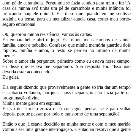
com pé de carambola. Perguntou se fazia sentido para mim e fez! A
casa da minha avó tinha um pé de carambola e minha infância foi
brincando naquele quintal. Ela disse que quando eu me sentisse
sozinha ou tensa, para eu mentalizar aquela casa, como meu porto-
seguro emocional.
Ok, quebrou minha resistência, vamos às cartas.
Eu embaralhei e abri o jogo. Ela olhou meus campos de saúde,
família, amor e trabalho. Confesso que minha memória guardou dois
tópicos, família e amor, o resto se perdeu no infinito da minha
mente.
Sobre o amor ela perguntou primeiro como eu estava nesse campo,
eu disse que estava me separando. Sua resposta foi: “Isso não
deveria estar acontecendo”.
Eu gelei.
Ela seguiu dizendo que provavelmente a gente só iria dar um tempo
e acabaria voltando, porque a nossa separação não fazia parte da
programação divina.
Minha mente girou em espirais.
Eu saí de lá meio zonza e só conseguia pensar, se é para voltar
depois, porque passar por todo o transtorno de uma separação?
Então o que já estava decidido na minha mente e com o meu marido
voltou a ser uma grande interrogação. E então eu resolvi que a gente