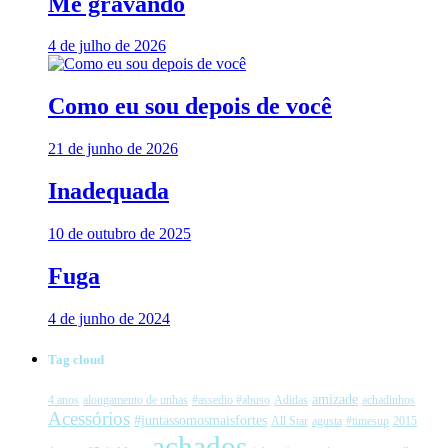
Me gravando
4 de julho de 2026
Como eu sou depois de você
21 de junho de 2026
Inadequada
10 de outubro de 2025
Fuga
4 de junho de 2024
Tag cloud
amizade
4 anos
alongamento de unhas
#assedio #abuso
Adidas
achadinhos
Acessórios
#juntassomosmaisfortes
All Star
agusta
#timesup
2015
achados