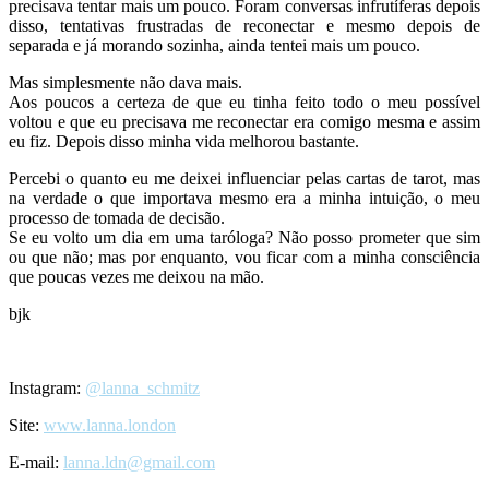
precisava tentar mais um pouco. Foram conversas infrutíferas depois
disso, tentativas frustradas de reconectar e mesmo depois de
separada e já morando sozinha, ainda tentei mais um pouco.
Mas simplesmente não dava mais.
Aos poucos a certeza de que eu tinha feito todo o meu possível
voltou e que eu precisava me reconectar era comigo mesma e assim
eu fiz. Depois disso minha vida melhorou bastante.
Percebi o quanto eu me deixei influenciar pelas cartas de tarot, mas
na verdade o que importava mesmo era a minha intuição, o meu
processo de tomada de decisão.
Se eu volto um dia em uma taróloga? Não posso prometer que sim
ou que não; mas por enquanto, vou ficar com a minha consciência
que poucas vezes me deixou na mão.
bjk
Instagram:
@lanna_schmitz
Site:
www.lanna.london
E-mail:
lanna.ldn@gmail.com