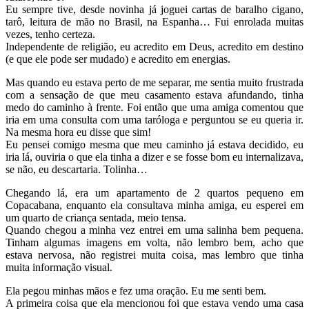
Eu sempre tive, desde novinha já joguei cartas de baralho cigano,
tarô, leitura de mão no Brasil, na Espanha… Fui enrolada muitas
vezes, tenho certeza.
Independente de religião, eu acredito em Deus, acredito em destino
(e que ele pode ser mudado) e acredito em energias.
Mas quando eu estava perto de me separar, me sentia muito frustrada
com a sensação de que meu casamento estava afundando, tinha
medo do caminho à frente. Foi então que uma amiga comentou que
iria em uma consulta com uma taróloga e perguntou se eu queria ir.
Na mesma hora eu disse que sim!
Eu pensei comigo mesma que meu caminho já estava decidido, eu
iria lá, ouviria o que ela tinha a dizer e se fosse bom eu internalizava,
se não, eu descartaria. Tolinha…
Chegando lá, era um apartamento de 2 quartos pequeno em
Copacabana, enquanto ela consultava minha amiga, eu esperei em
um quarto de criança sentada, meio tensa.
Quando chegou a minha vez entrei em uma salinha bem pequena.
Tinham algumas imagens em volta, não lembro bem, acho que
estava nervosa, não registrei muita coisa, mas lembro que tinha
muita informação visual.
Ela pegou minhas mãos e fez uma oração. Eu me senti bem.
A primeira coisa que ela mencionou foi que estava vendo uma casa