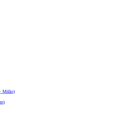
+ Milão)
am)