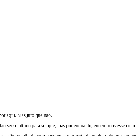
por aqui. Mas juro que não.
 sei se último para sempre, mas por enquanto, encerramos esse ciclo
e eu não trabalharia com eventos para o resto da minha vida, mas eu c