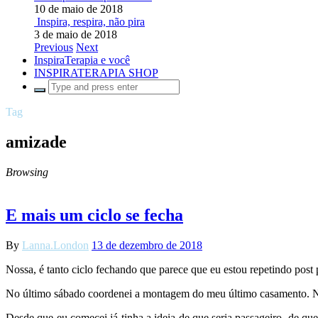
10 de maio de 2018
Inspira, respira, não pira
3 de maio de 2018
Previous
Next
InspiraTerapia e você
INSPIRATERAPIA SHOP
Tag
amizade
Browsing
E mais um ciclo se fecha
By
Lanna.London
13 de dezembro de 2018
Nossa, é tanto ciclo fechando que parece que eu estou repetindo post 
No último sábado coordenei a montagem do meu último casamento. Não
Desde que eu comecei já tinha a ideia de que seria passageiro, de qu