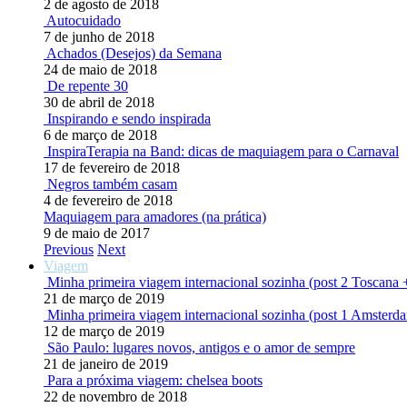
2 de agosto de 2018
Autocuidado
7 de junho de 2018
Achados (Desejos) da Semana
24 de maio de 2018
De repente 30
30 de abril de 2018
Inspirando e sendo inspirada
6 de março de 2018
InspiraTerapia na Band: dicas de maquiagem para o Carnaval
17 de fevereiro de 2018
Negros também casam
4 de fevereiro de 2018
Maquiagem para amadores (na prática)
9 de maio de 2017
Previous
Next
Viagem
Minha primeira viagem internacional sozinha (post 2 Toscana 
21 de março de 2019
Minha primeira viagem internacional sozinha (post 1 Amsterd
12 de março de 2019
São Paulo: lugares novos, antigos e o amor de sempre
21 de janeiro de 2019
Para a próxima viagem: chelsea boots
22 de novembro de 2018