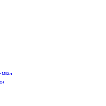
+ Milão)
am)