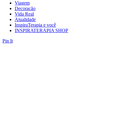
Viagem
Decoração
Vida Real
Atualidade
InspiraTerapia e você
INSPIRATERAPIA SHOP
Pin It