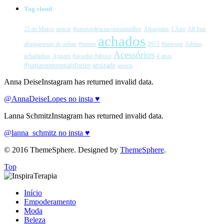
Tag cloud
25 de Março
amicis
#naoaviolenciacontraamulher
Alpargatas
1 Ano
All Star
achados
alongamento de unhas
#metoo
2015
#timesup
Adidas
Acessórios
achadinhos
Ajustes
#assedio #abuso
4 anos
#juntassomosmaisfortes
amizade
agusta
Anna DeiseInstagram has returned invalid data.
@AnnaDeiseLopes no insta ♥
Lanna SchmitzInstagram has returned invalid data.
@lanna_schmitz no insta ♥
© 2016 ThemeSphere. Designed by
ThemeSphere
.
Top
Início
Empoderamento
Moda
Beleza