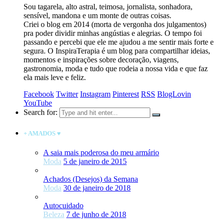
Sou tagarela, alto astral, teimosa, jornalista, sonhadora,
sensível, mandona e um monte de outras coisas.
Criei o blog em 2014 (morta de vergonha dos julgamentos)
pra poder dividir minhas angústias e alegrias. O tempo foi
passando e percebi que ele me ajudou a me sentir mais forte e
segura. O InspiraTerapia é um blog para compartilhar ideias,
momentos e inspirações sobre decoração, viagens,
gastronomia, moda e tudo que rodeia a nossa vida e que faz
ela mais leve e feliz.
Facebook
Twitter
Instagram
Pinterest
RSS
BlogLovin
YouTube
Search for:
+ AMADOS ♥
A saia mais poderosa do meu armário
Moda
5 de janeiro de 2015
Achados (Desejos) da Semana
Moda
30 de janeiro de 2018
Autocuidado
Beleza
7 de junho de 2018