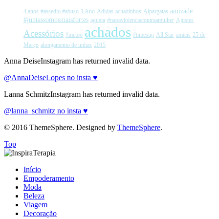
amizade
4 anos
#assedio #abuso
1 Ano
Adidas
achadinhos
Alpargatas
#juntassomosmaisfortes
agusta
#naoaviolenciacontraamulher
Ajustes
achados
Acessórios
#metoo
#timesup
All Star
amicis
25 de
Março
alongamento de unhas
2015
Anna DeiseInstagram has returned invalid data.
@AnnaDeiseLopes no insta ♥
Lanna SchmitzInstagram has returned invalid data.
@lanna_schmitz no insta ♥
© 2016 ThemeSphere. Designed by
ThemeSphere
.
Top
Início
Empoderamento
Moda
Beleza
Viagem
Decoração