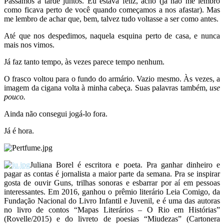
Passamos a tarde juntos. Eu estava feliz, acho (já não me lembro
como ficava perto de você quando começamos a nos afastar). Mas
me lembro de achar que, bem, talvez tudo voltasse a ser como antes.
Até que nos despedimos, naquela esquina perto de casa, e nunca
mais nos vimos.
Já faz tanto tempo, às vezes parece tempo nenhum.
O frasco voltou para o fundo do armário. Vazio mesmo. Às vezes, a
imagem da cigana volta à minha cabeça. Suas palavras também,
use
pouco.
Ainda não consegui jogá-lo fora.
Já é hora.
Juliana Borel é escritora e poeta. Pra ganhar dinheiro e
pagar as contas é jornalista a maior parte da semana. Pra se inspirar
gosta de ouvir Guns, trilhas sonoras e esbarrar por aí em pessoas
interessantes. Em 2016, ganhou o prêmio literário Leia Comigo, da
Fundação Nacional do Livro Infantil e Juvenil, e é uma das autoras
no livro de contos “Mapas Literários – O Rio em Histórias”
(Rovelle/2015) e do livreto de poesias “Miudezas” (Cartonera