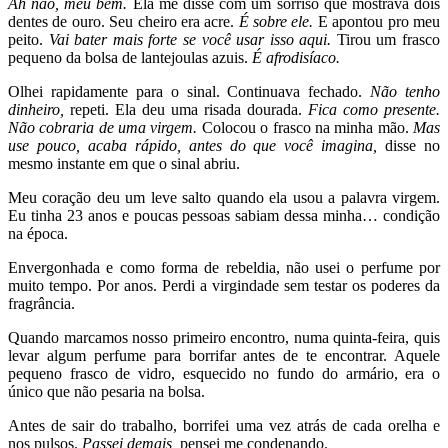
Ah não, meu bem.
Ela me disse com um sorriso que mostrava dois
dentes de ouro. Seu cheiro era acre.
É sobre ele.
E apontou pro meu
peito.
Vai bater mais forte se você usar isso aqui.
Tirou um frasco
pequeno da bolsa de lantejoulas azuis.
É afrodisíaco.
Olhei rapidamente para o sinal. Continuava fechado.
Não tenho
dinheiro,
repeti. Ela deu uma risada dourada.
Fica como presente.
Não cobraria de uma virgem.
Colocou o frasco na minha mão.
Mas
use pouco, acaba rápido, antes do que você imagina,
disse no
mesmo instante em que o sinal abriu.
Meu coração deu um leve salto quando ela usou a palavra virgem.
Eu tinha 23 anos e poucas pessoas sabiam dessa minha… condição
na época.
Envergonhada e como forma de rebeldia, não usei o perfume por
muito tempo. Por anos. Perdi a virgindade sem testar os poderes da
fragrância.
Quando marcamos nosso primeiro encontro, numa quinta-feira, quis
levar algum perfume para borrifar antes de te encontrar. Aquele
pequeno frasco de vidro, esquecido no fundo do armário, era o
único que não pesaria na bolsa.
Antes de sair do trabalho, borrifei uma vez atrás de cada orelha e
nos pulsos.
Passei demais,
pensei me condenando.