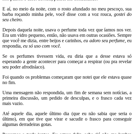
E aí, no meio da noite, com o rosto afundado no meu pescoço, sua
barba roçando minha pele, você disse com a voz rouca,
gostei do
seu cheiro.
Depois daquela noite, usava o perfume toda vez que íamos nos ver.
Era um vidro pequeno, então, não usava em outras ocasiões. Sempre
que você me dizia, entre beijos e carinhos,
eu adoro seu perfume,
eu
respondia,
eu só uso com você.
Se os perfumes tivessem vida, eu diria que a desse estava só
esperando a gente acontecer para começar a respirar (ou pra revelar
seu poder afrodisíaco).
Foi quando os problemas começaram que notei que ele estava quase
no fim.
Uma mensagem não respondida, um fim de semana sem notícias, a
primeira discussão, um pedido de desculpas, e o frasco cada vez
mais vazio.
Até aquele dia, aquele último dia (que eu não sabia que seria o
último), em que tive que virar e sacudir o frasco para conseguir
algumas derradeiras gotas.