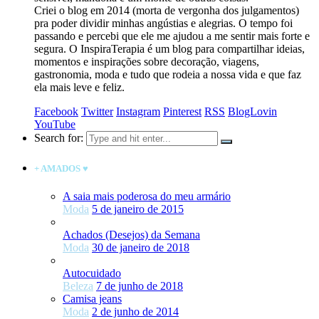
Criei o blog em 2014 (morta de vergonha dos julgamentos)
pra poder dividir minhas angústias e alegrias. O tempo foi
passando e percebi que ele me ajudou a me sentir mais forte e
segura. O InspiraTerapia é um blog para compartilhar ideias,
momentos e inspirações sobre decoração, viagens,
gastronomia, moda e tudo que rodeia a nossa vida e que faz
ela mais leve e feliz.
Facebook
Twitter
Instagram
Pinterest
RSS
BlogLovin
YouTube
Search for:
+ AMADOS ♥
A saia mais poderosa do meu armário
Moda
5 de janeiro de 2015
Achados (Desejos) da Semana
Moda
30 de janeiro de 2018
Autocuidado
Beleza
7 de junho de 2018
Camisa jeans
Moda
2 de junho de 2014