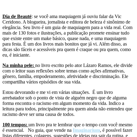
Dia de
Beauté
: se você ama maquiagem já ouviu falar da Vic
Ceridono. A blogueira, jornalista e editora de beleza é sinônimo de
elegância. Seu livro é um guia de maquiagem para a vida real. Com
mais de 130 fotos e ilustrações, a publicação promete ensinar tudo
que existe entre um make básico, quase nada, e uma maquiagem
para festa. É um dos livros mais bonitos que já vi. Além disso, as
dicas são fáceis e acessíveis pra quem é craque ou pra quem, como
eu, é iniciante.
Na minha pele:
no livro escrito pelo ator Lázaro Ramos, ele divide
com o leitor suas reflexões sobre temas como ações afirmativas,
gênero, família, empoderamento, afetividade e discriminação. Ele
compartilha vários episódios de sua vida.
Estou devorando e me vi em várias situações. É um livro
arrebatador sob o ponto de vista de alguém negro que de alguma
forma encontra o racismo em algum momento da vida. Indico a
leitura para todos, principalmente pra quem ainda não entendeu que
racismo deve ser uma causa de todos.
100 tempos:
um livro pra te lembrar que o tempo com você mesmo
é essencial. No guia, que vende na
Imaginarium
, é possível fazer
listas diferentes, colagens, sugestões de ideias pra sair da rotina, e