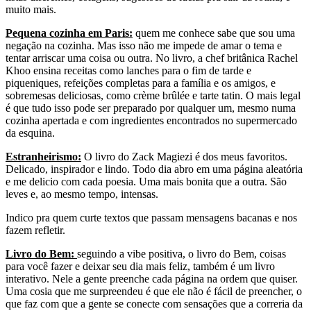
muito mais.
Pequena cozinha em Paris:
quem me conhece sabe que sou uma
negação na cozinha. Mas isso não me impede de amar o tema e
tentar arriscar uma coisa ou outra. No livro, a chef britânica Rachel
Khoo ensina receitas como lanches para o fim de tarde e
piqueniques, refeições completas para a família e os amigos, e
sobremesas deliciosas, como crème brûlée e tarte tatin. O mais legal
é que tudo isso pode ser preparado por qualquer um, mesmo numa
cozinha apertada e com ingredientes encontrados no supermercado
da esquina.
Estranheirismo:
O livro do Zack Magiezi é dos meus favoritos.
Delicado, inspirador e lindo. Todo dia abro em uma página aleatória
e me delicio com cada poesia. Uma mais bonita que a outra. São
leves e, ao mesmo tempo, intensas.
Indico pra quem curte textos que passam mensagens bacanas e nos
fazem refletir.
Livro do Bem:
seguindo a vibe positiva, o livro do Bem, coisas
para você fazer e deixar seu dia mais feliz, também é um livro
interativo. Nele a gente preenche cada página na ordem que quiser.
Uma cosia que me surpreendeu é que ele não é fácil de preencher, o
que faz com que a gente se conecte com sensações que a correria da