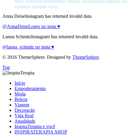
amizade
Março
#naoaviolenciacontraamulher
#timesup
#assedio #abuso
2015
achadinhos
Alpargatas
4 anos
Anna DeiseInstagram has returned invalid data.
@AnnaDeiseLopes no insta ♥
Lanna SchmitzInstagram has returned invalid data.
@lanna_schmitz no insta ♥
© 2016 ThemeSphere. Designed by
ThemeSphere
.
Top
Início
Empoderamento
Moda
Beleza
Viagem
Decoração
Vida Real
Atualidade
InspiraTerapia e você
INSPIRATERAPIA SHOP