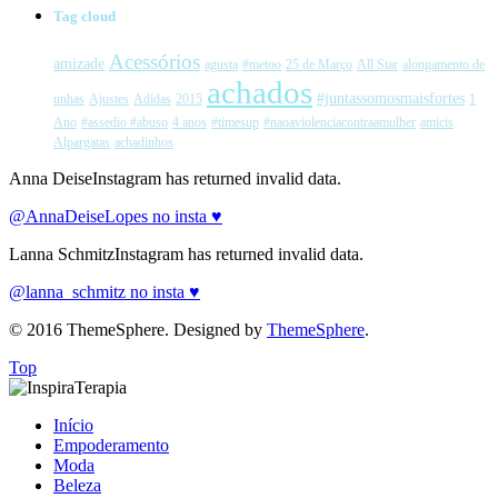
Tag cloud
Acessórios
amizade
agusta
#metoo
25 de Março
All Star
alongamento de
achados
#juntassomosmaisfortes
unhas
Ajustes
Adidas
2015
1
Ano
#assedio #abuso
4 anos
#timesup
#naoaviolenciacontraamulher
amicis
Alpargatas
achadinhos
Anna DeiseInstagram has returned invalid data.
@AnnaDeiseLopes no insta ♥
Lanna SchmitzInstagram has returned invalid data.
@lanna_schmitz no insta ♥
© 2016 ThemeSphere. Designed by
ThemeSphere
.
Top
Início
Empoderamento
Moda
Beleza