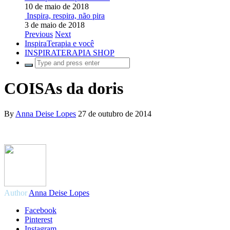
10 de maio de 2018
Inspira, respira, não pira
3 de maio de 2018
Previous
Next
InspiraTerapia e você
INSPIRATERAPIA SHOP
COISAs da doris
By
Anna Deise Lopes
27 de outubro de 2014
Author
Anna Deise Lopes
Facebook
Pinterest
Instagram