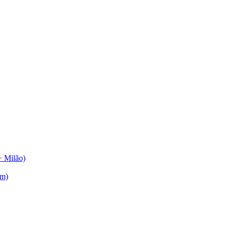
+ Milão)
am)