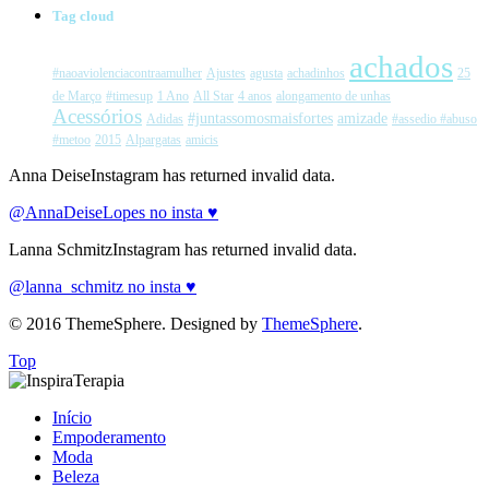
Tag cloud
achados
#naoaviolenciacontraamulher
Ajustes
agusta
achadinhos
25
de Março
#timesup
1 Ano
All Star
4 anos
alongamento de unhas
Acessórios
#juntassomosmaisfortes
amizade
Adidas
#assedio #abuso
#metoo
2015
Alpargatas
amicis
Anna DeiseInstagram has returned invalid data.
@AnnaDeiseLopes no insta ♥
Lanna SchmitzInstagram has returned invalid data.
@lanna_schmitz no insta ♥
© 2016 ThemeSphere. Designed by
ThemeSphere
.
Top
Início
Empoderamento
Moda
Beleza