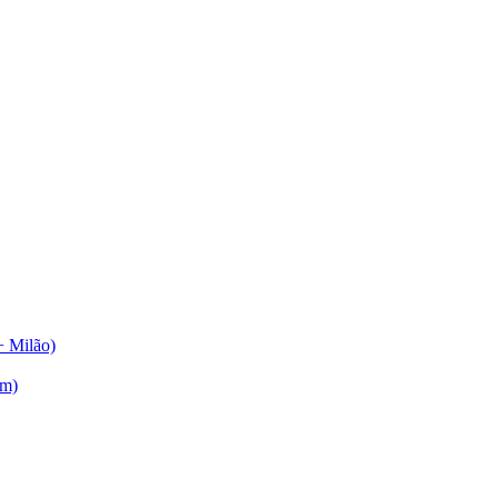
+ Milão)
am)