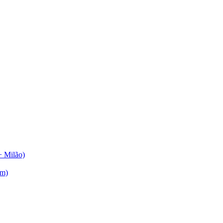
+ Milão)
am)