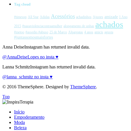
Tag cloud
Acessórios
amizade
#timesup
All Star
Adidas
achadinhos
Ajustes
1 Ano
achados
2015
#naoaviolenciacontraamulher
alongamento de unhas
#metoo
#assedio #abuso
25 de Março
Alpargatas
4 anos
amicis
agusta
#juntassomosmaisfortes
Anna DeiseInstagram has returned invalid data.
@AnnaDeiseLopes no insta ♥
Lanna SchmitzInstagram has returned invalid data.
@lanna_schmitz no insta ♥
© 2016 ThemeSphere. Designed by
ThemeSphere
.
Top
Início
Empoderamento
Moda
Beleza