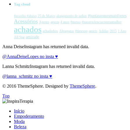
Tag cloud
#juntassomosmaisfortes
#assedio #abuso
25 de Março
alongamento de unhas
Acessórios
Ajustes
agusta
4 anos
#metoo
#naoaviolenciacontraamulher
achados
achadinhos
Alpargatas
#timesup
amicis
Adidas
2015
1 Ano
amizade
All Star
Anna DeiseInstagram has returned invalid data.
@AnnaDeiseLopes no insta ♥
Lanna SchmitzInstagram has returned invalid data.
@lanna_schmitz no insta ♥
© 2016 ThemeSphere. Designed by
ThemeSphere
.
Top
Início
Empoderamento
Moda
Beleza