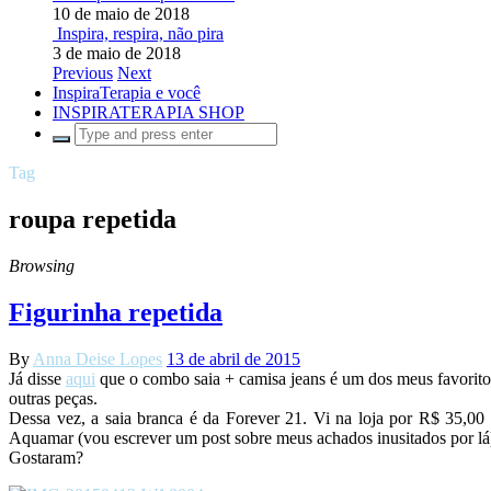
10 de maio de 2018
Inspira, respira, não pira
3 de maio de 2018
Previous
Next
InspiraTerapia e você
INSPIRATERAPIA SHOP
Tag
roupa repetida
Browsing
Figurinha repetida
By
Anna Deise Lopes
13 de abril de 2015
Já disse
aqui
que o combo saia + camisa jeans é um dos meus favoritos
outras peças.
Dessa vez, a saia branca é da Forever 21. Vi na loja por R$ 35,00 
Aquamar (vou escrever um post sobre meus achados inusitados por lá
Gostaram?