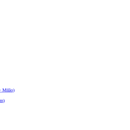
+ Milão)
am)