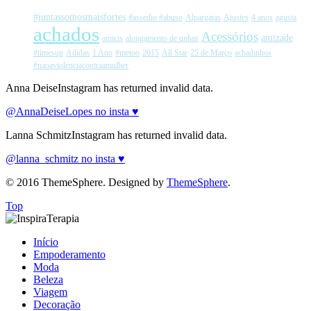
#juntassomosmaisfortes
#assedio #abuso
Alpargatas
Ajustes
4 anos
agusta
achados
Acessórios
amizade
amicis
alongamento de unhas
#timesup
Adidas
1 Ano
#metoo
2015
All Star
25 de Março
achadinhos
#naoaviolenciacontraamulher
Anna DeiseInstagram has returned invalid data.
@AnnaDeiseLopes no insta ♥
Lanna SchmitzInstagram has returned invalid data.
@lanna_schmitz no insta ♥
© 2016 ThemeSphere. Designed by
ThemeSphere
.
Top
Início
Empoderamento
Moda
Beleza
Viagem
Decoração