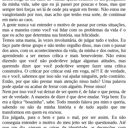
da minha vida, sabe que eu já passei por poucas e boas, mas que
sempre tirei forças sei lá de onde pra seguir em frente. Não estou me
vangloriando por isso, mas acho que tenho essa sorte, de continuar
em meio ao caos.
A gente nunca vai entender o motivo de passar por certas situações,
mas a maneira como você vai lidar com os problemas da vida é o
que eu acho que determina sua história, sua felicidade.
Temos uma mania, às vezes involuntária, de julgar tudo e todos. Eu
faço parte desse grupo e não tenho orgulho disso, mas com o passar
dos anos, com os acontecimentos da vida, da minha e dos outros, fui
aprendendo a ser menos crítica e mais benevolente. Não estou
dizendo que você não pode/deve julgar algumas atitudes, mas
querendo dizer que você pode/deve sempre fazer uma crítica
construtiva. O criticar por criticar está em voga, né?! E de verdade,
eu e você, sabemos que isso não vai ajudar ninguém, pelo contrário.
Então, por que não prestar mais atenção nisso tudo? Uma palavra
pode ajudar ou acabar de ferrar com alguém. Pense nisso!
Nem por isso você vai deixar de ser quem é, de falar o que pensa, de
ser de verdade. A maneira de dizer é que deve mudar. Veja bem: Eu
era a típica “boazinha”, sabe. Todo mundo falava pra mim o queria,
sabendo ou não da minha história e de tudo aquilo que me
transformou em quem eu era/sou.
Era julgada, para o bem e para o mal, por ser assim. Eu não
conseguia entender o motivo do meu jeito ser tão questionado. Até
que um dia, vieram as crises de identidade, as decepções com