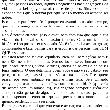
algumas pessoas ao redor, algumas pegadinhas nada engraçadas da
vida e uma bela (digo escrota) crise de pânico. Sim, estou me
expondo mais que o normal por aqui. Mas o motivo eu acredito ser
nobre.
Isso tudo é pra dizer: não é porque eu assumi meu cabelo crespo,
que minha amiga que alisa também vai ser feliz e realizada ao
assumir o dela.
Não é porque eu perdi peso e estou bem com isso que aquela sua
vizinha do lado vai se sentir assim também. Cada um tem uma
história e isso precisa ser respeitado. Você não precisa aceitar, gostar,
compreender e bater palmas para as escolhas das pessoas, mas TEM
QUE respeitar!
Eu estou tentando ter esse equilíbrio. Nem sal, nem açúcar, nem 8
nem 80, nem boa, nem má. Somos todos seres humanos com
qualidades, defeitos, vícios, virtudes, cheios de belezas e de coisas
feias também. O que determina quem você é não é seu cabelo, seu
peso, sua roupas, suas viagens… são as suas atitudes. E eu quero
passar por aqui tentando ser mais e mais feliz. Seja tomando
coragem pra usar batom vermelho, com meu mini black (que cada
dia acorda com um humor Rs), seja brigando com/por alguém que
amo por não gostar de algo, usando roupas “ousadas” para uma
baixinha/peituda, sendo má quando precisar, mas nunca, nunca
mesmo, perdendo minha essência.
É um processo e eu sei que vou errar e acertar, mas quero poder me