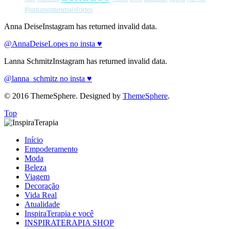
#juntassomosmaisfortes
Anna DeiseInstagram has returned invalid data.
@AnnaDeiseLopes no insta ♥
Lanna SchmitzInstagram has returned invalid data.
@lanna_schmitz no insta ♥
© 2016 ThemeSphere. Designed by
ThemeSphere
.
Top
Início
Empoderamento
Moda
Beleza
Viagem
Decoração
Vida Real
Atualidade
InspiraTerapia e você
INSPIRATERAPIA SHOP