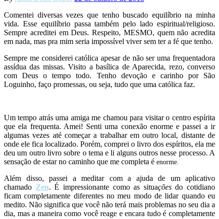
Comentei diversas vezes que tenho buscado equilíbrio na minha
vida. Esse equilíbrio passa também pelo lado espiritual/religioso.
Sempre acreditei em Deus. Respeito, MESMO, quem não acredita
em nada, mas pra mim seria impossível viver sem ter a fé que tenho.
Sempre me considerei católica apesar de não ser uma frequentadora
assídua das missas. Visito a basílica de Aparecida, rezo, converso
com Deus o tempo todo. Tenho devoção e carinho por São
Loguinho, faço promessas, ou seja, tudo que uma católica faz.
Um tempo atrás uma amiga me chamou para visitar o centro espírita
que ela frequenta. Amei! Senti uma conexão enorme e passei a ir
algumas vezes até começar a trabalhar em outro local, distante de
onde ele fica localizado. Porém, comprei o livro dos espíritos, ela me
deu um outro livro sobre o tema e li alguns outros nesse processo. A
sensação de estar no caminho que me completa é
enorme.
Além disso, passei a meditar com a ajuda de um aplicativo
chamado
Zen
. É impressionante como as situa
ções
do cotidiano
ficam completamente diferentes no meu modo de lidar quando eu
medito. Não significa que você não terá mais problemas no seu dia a
dia, mas a maneira como você reage e encara tudo é completamente