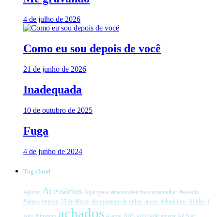
4 de julho de 2026
Como eu sou depois de você
21 de junho de 2026
Inadequada
10 de outubro de 2025
Fuga
4 de junho de 2024
Tag cloud
Acessórios
Ajustes
Alpargatas
#naoaviolenciacontraamulher
#assedio
#abuso
#metoo
25 de Março
alongamento de unhas
amicis
achadinhos
Adidas
1
achados
amizade
Ano
#timesup
4 anos
2015
agusta
All Star