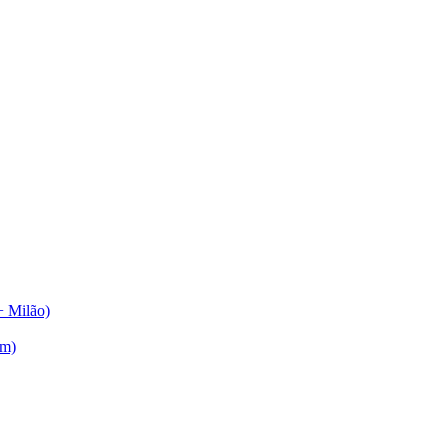
+ Milão)
am)