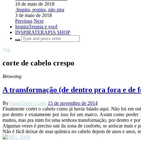
10 de maio de 2018
Inspira, respira, não pira
3 de maio de 2018
Previous
Next
InspiraTerapia e você
INSPIRATERAPIA SHOP
Tag
corte de cabelo crespo
Browsing
A transformação (de dentro pra fora e de f
By
Anna Deise Lopes
15 de novembro de 2014
Finalmente cortei o cabelo como já havia falado aqui. Não foi em o
por dentro e exatamente por isso foi um marco. Assim como perder 
muitos, mas pra mim foi uma senhora transformação, por dentro e por 
Algumas vezes é preciso sair da zona de conforto, se arriscar mais e pa
Não é fácil deixar de usar química no cabelo depois de anos e anos, 