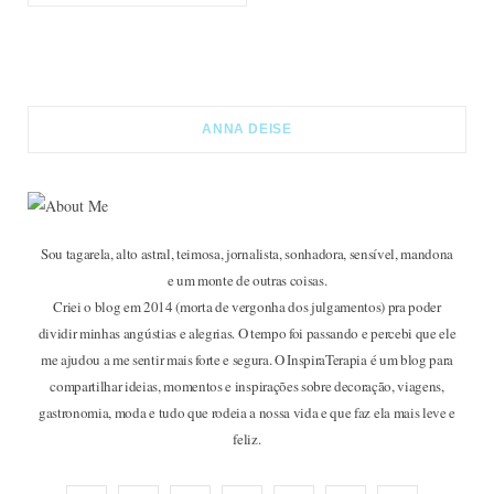
ANNA DEISE
Sou tagarela, alto astral, teimosa, jornalista, sonhadora, sensível, mandona
e um monte de outras coisas.
Criei o blog em 2014 (morta de vergonha dos julgamentos) pra poder
dividir minhas angústias e alegrias. O tempo foi passando e percebi que ele
me ajudou a me sentir mais forte e segura. O InspiraTerapia é um blog para
compartilhar ideias, momentos e inspirações sobre decoração, viagens,
gastronomia, moda e tudo que rodeia a nossa vida e que faz ela mais leve e
feliz.