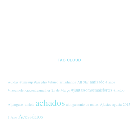
COMO EU SOU DEPOIS DE VOCÊ
INADEQUADA
FUGA
10 DE OUTUBRO DE 2025
21 DE JUNHO DE 2026
4 DE JUNHO DE 2024
TAG CLOUD
amizade
Adidas
#timesup
#assedio #abuso
achadinhos
All Star
4 anos
#juntassomosmaisfortes
#naoaviolenciacontraamulher
25 de Março
#metoo
achados
Alpargatas
amicis
alongamento de unhas
Ajustes
agusta
2015
Acessórios
1 Ano