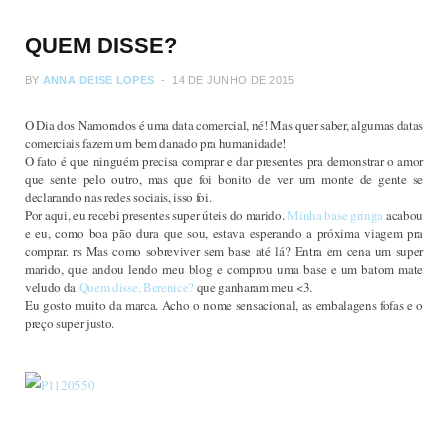
QUEM DISSE?
BY
ANNA DEISE LOPES
14 DE JUNHO DE 2015
O Dia dos Namorados é uma data comercial, né! Mas quer saber, algumas datas
comerciais fazem um bem danado pra humanidade!
O fato é que ninguém precisa comprar e dar presentes pra demonstrar o amor
que sente pelo outro, mas que foi bonito de ver um monte de gente se
declarando nas redes sociais, isso foi.
Por aqui, eu recebi presentes super úteis do marido.
Minha base gringa
acabou
e eu, como boa pão dura que sou, estava esperando a próxima viagem pra
comprar. rs Mas como sobreviver sem base até lá? Entra em cena um super
marido, que andou lendo meu blog e comprou uma base e um batom mate
veludo da
Quem disse, Berenice?
que ganharam meu <3.
Eu gosto muito da marca. Acho o nome sensacional, as embalagens fofas e o
preço super justo.