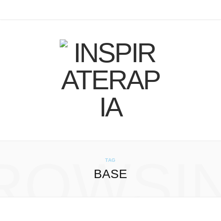
F
I
P
B
Y
a
n
i
l
o
c
s
n
o
u
e
t
t
g
T
b
a
e
L
u
o
g
r
o
b
o
r
e
v
e
ROWSI
k
a
s
i
TAG
BASE
m
t
n