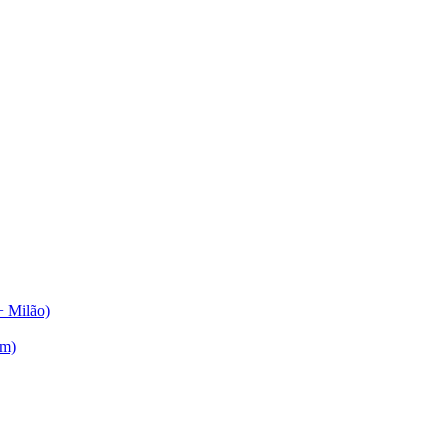
+ Milão)
am)