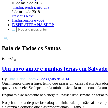
10 de maio de 2018
Inspira, respira, não pira
3 de maio de 2018
Previous
Next
InspiraTerapia e você
INSPIRATERAPIA SHOP
Tag
Baía de Todos os Santos
Browsing
Um novo amor e minhas férias em Salvado
By
Anna Deise Lopes
28 de agosto de 2014
Quem nunca disse a frase: tenho que passar um carnaval em Salvador?
que vou sem ele! Se depender da minha mãe e da minha cunhada um di
Enquanto esse momento não chega fui passar uma semana de férias po
No primeiro dia de passeios coloquei minha saia que não sai do corp
a estampa e conforto que elas proporcionam… gamei!