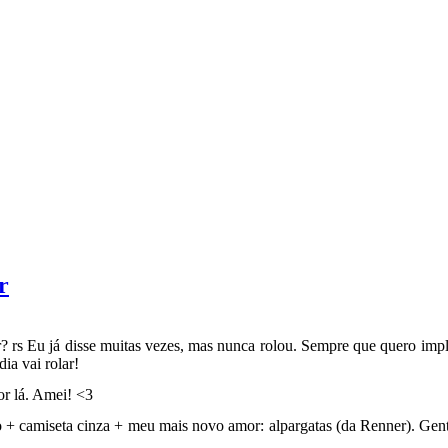
r
 rs Eu já disse muitas vezes, mas nunca rolou. Sempre que quero impli
a vai rolar!
r lá. Amei! <3
o + camiseta cinza + meu mais novo amor: alpargatas (da Renner). Gen