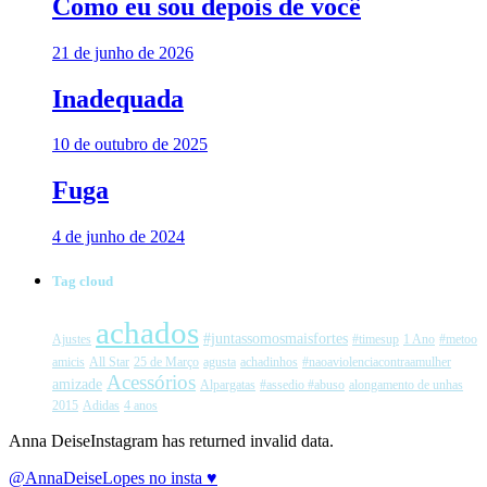
Como eu sou depois de você
21 de junho de 2026
Inadequada
10 de outubro de 2025
Fuga
4 de junho de 2024
Tag cloud
achados
#juntassomosmaisfortes
Ajustes
#timesup
1 Ano
#metoo
amicis
All Star
25 de Março
agusta
achadinhos
#naoaviolenciacontraamulher
Acessórios
amizade
Alpargatas
#assedio #abuso
alongamento de unhas
2015
Adidas
4 anos
Anna DeiseInstagram has returned invalid data.
@AnnaDeiseLopes no insta ♥