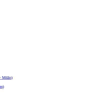
+ Milão)
am)