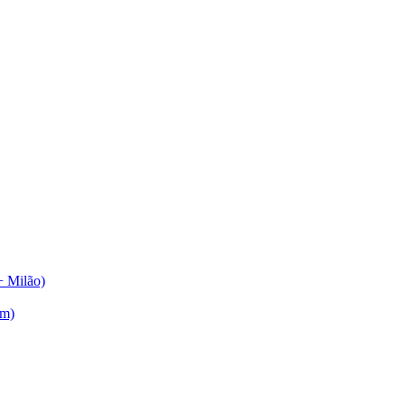
+ Milão)
am)