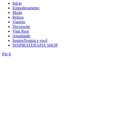
Início
Empoderamento
Moda
Beleza
Viagem
Decoração
Vida Real
Atualidade
InspiraTerapia e você
INSPIRATERAPIA SHOP
Pin It