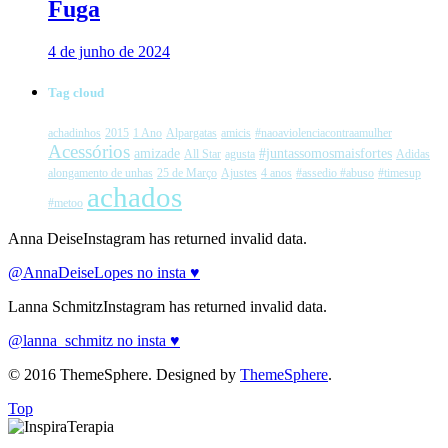
Fuga
4 de junho de 2024
Tag cloud
achadinhos
2015
1 Ano
Alpargatas
amicis
#naoaviolenciacontraamulher
Acessórios
amizade
#juntassomosmaisfortes
All Star
agusta
Adidas
alongamento de unhas
25 de Março
Ajustes
4 anos
#assedio #abuso
#timesup
achados
#metoo
Anna DeiseInstagram has returned invalid data.
@AnnaDeiseLopes no insta ♥
Lanna SchmitzInstagram has returned invalid data.
@lanna_schmitz no insta ♥
© 2016 ThemeSphere. Designed by
ThemeSphere
.
Top