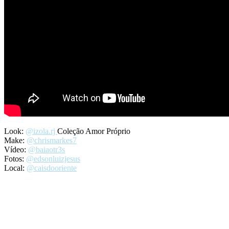
Look:
@izola.rj
Coleção Amor Próprio
Make:
@chrismarkes7
Vídeo:
@baiaotr3s
Fotos:
@edsonluizjesus
Local:
@caisdooriente